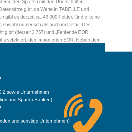
lder in den Spalten mit den Überschriften
tensätze gibt, da Werte in TABELLE und
 gibt es derzeit ca. 43.000 Felder, für die keine
, sowohl numerisch als auch im Detail. Des
ht gibt“ (derzeit 2.767) und „Fehlende EOR
alls selektiert, den importierten EOR. Neben dem
Excel-Datei, und ist vermutlich obsolet.
9
SIZ sowie Unternehmen
tion und Sparda-Banken)
9
unden und sonstige Unternehmen)