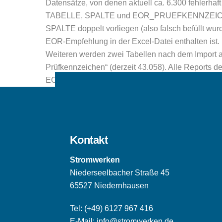
Datensätze, von denen aktuell ca. 6.300 fehlerhaft
TABELLE, SPALTE und EOR_PRUEFKENNZEICHEN lee
SPALTE doppelt vorliegen (also falsch befüllt wurde
EOR-Empfehlung in der Excel-Datei enthalten ist.
Weiteren werden zwei Tabellen nach dem Import ang
Prüfkennzeichen“ (derzeit 43.058). Alle Reports d
EOR gab es in der Vergangenheit noch den OR: Diese
Kontakt
Stromwerken
Niederseelbacher Straße 45
65527 Niedernhausen
Tel:
(+49) 6127 967 416
E-Mail:
info@stromwerken.de