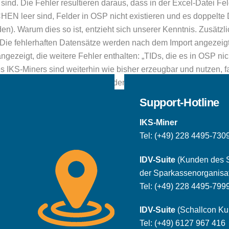
 sind. Die Fehler resultieren daraus, dass in der Excel-Datei Fe
r sind, Felder in OSP nicht existieren und es doppelte Da
n). Warum dies so ist, entzieht sich unserer Kenntnis. Zusätzlich
 Die fehlerhaften Datensätze werden nach dem Import angezeigt
ezeigt, die weitere Fehler enthalten: „TIDs, die es in OSP nic
es IKS-Miners sind weiterhin wie bisher erzeugbar und nutzen, f
r wird auch nicht mehr von der FI angeliefert, auch nicht als 
Support-Hotline
IKS-Miner
Tel:
(+49) 228 4495-730
IDV-Suite
(Kunden des 
der Sparkassenorganisa
Tel:
(+49) 228 4495-799
IDV-Suite
(Schallcon K
Tel:
(+49) 6127 967 416