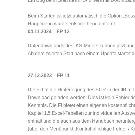
Ein Bug beim Start des IKS-Miners mit Downloads 
Beim Starten ist jetzt automatisch die Option „Ses
Hauptmenü wurde entsprechend entfernt.
04.11.2024 – FP 12
Datendownloads des IKS-Miners können jetzt auch 
Ab dem zweiten Start nach einem Update startet de
27.12.2023 – FP 11
Die FI hat die Hinterlegung des EOR in der IIB mit
Download geladen werden. Dies ist kein Fehler des
Kenntnis. Die FI bietet einen eigenen kostenpflic
Kapitel 1.5 Excel-Tabellen zur individuellen Auswe
enthält und die auch aus dem Handbuch herunterg
(über den Menüpunkt „Kontrollpflichtige Felder / K