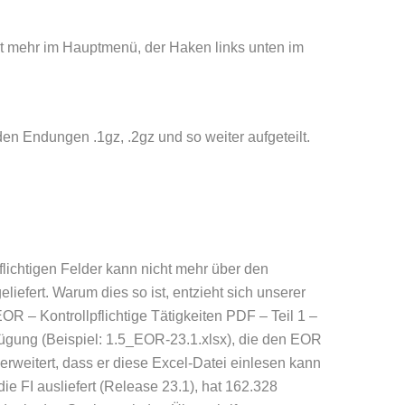
icht mehr im Hauptmenü, der Haken links unten im
n Endungen .1gz, .2gz und so weiter aufgeteilt.
flichtigen Felder kann nicht mehr über den
iefert. Warum dies so ist, entzieht sich unserer
R – Kontrollpflichtige Tätigkeiten PDF – Teil 1 –
erfügung (Beispiel: 1.5_EOR-23.1.xlsx), die den EOR
weitert, dass er diese Excel-Datei einlesen kann
ie FI ausliefert (Release 23.1), hat 162.328