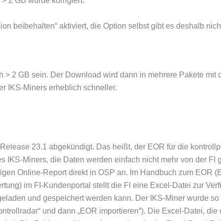
> 2 GB wurde korrigiert.
sion beibehalten“ aktiviert, die Option selbst gibt es deshalb n
> 2 GB sein. Der Download wird dann in mehrere Pakete mit de
r IKS-Miners erheblich schneller.
 Release 23.1 abgekündigt. Das heißt, der EOR für die kontrollp
 IKS-Miners, die Daten werden einfach nicht mehr von der FI gel
htigen Online-Report direkt in OSP an. Im Handbuch zum EOR (EO
rtung) im FI-Kundenportal stellt die FI eine Excel-Datei zur V
eladen und gespeichert werden kann. Der IKS-Miner wurde so er
ontrollradar“ und dann „EOR importieren“). Die Excel-Datei, die d